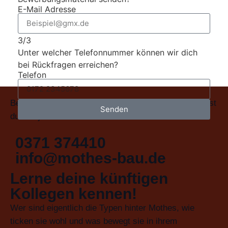
E-Mail Adresse
3/3
Unter welcher Telefonnummer können wir dich
bei Rückfragen erreichen?
Telefon
Bei Fragen zu deiner Bewerbung oder dem Job kannst
Senden
du uns jederzeit anrufen oder eine Email schreiben.
0371 374410
info@mothes-bau.de
Lerne deine künftigen
Kollegen kennen!
Wer sind eigentlich die Typen hinter Mothes, wie
ticken sie wohl und was bewegt sie in ihrem