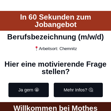
In 60 Sekunden zum
Jobangebot
Berufsbezeichnung (m/w/d)
Arbeitsort: Chemnitz
Hier eine motivierende Frage
stellen?
Ja gern 🤩
Mehr Infos? 🤔
Willkommen bei Mothes